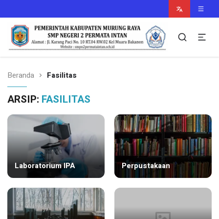
Murung Raya Cerdas
smpn2permataintan.sch.id
Beranda
Fasilitas
ARSIP:
FASILITAS
Laboratorium IPA
Perpustakaan