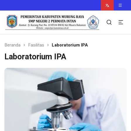
Murung Raya Cerdas
smpn2permataintan.sch.id
Beranda
Fasilitas
Laboratorium IPA
Laboratorium IPA