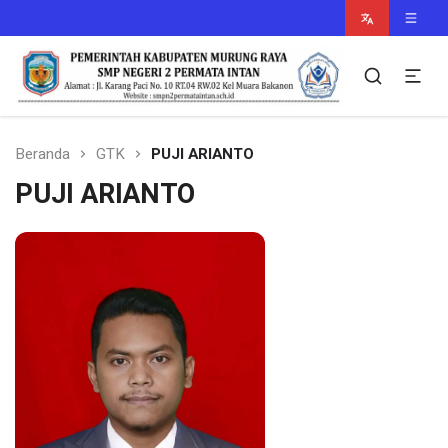
Murung Raya Cerdas
smpn2permataintan.sch.id
Beranda
GTK
PUJI ARIANTO
PUJI ARIANTO